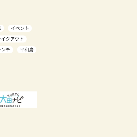
京
イベント
テイクアウト
ランチ
平和島