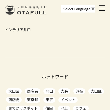
おーたふる 大田区商店街ナビ｜国際都市大田区の魅力的な商店街
toggl
Select Language
▼
navig
インテリア井口
ホットワード
大田区
商店街
蒲田
大森
調布
大田区
商店街
東京都
東京
イベント
おでかけスポット
蒲田
池上
カフェ