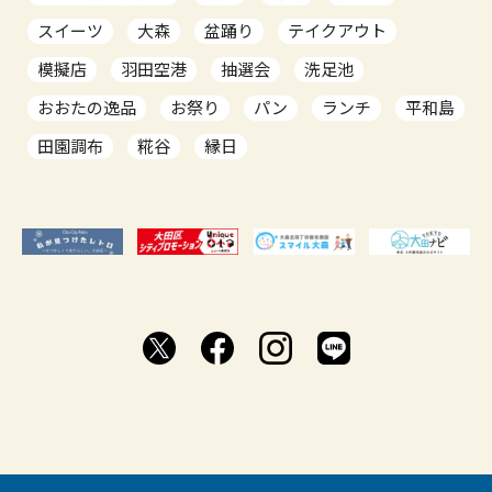
スイーツ
大森
盆踊り
テイクアウト
模擬店
羽田空港
抽選会
洗足池
おおたの逸品
お祭り
パン
ランチ
平和島
田園調布
糀谷
縁日