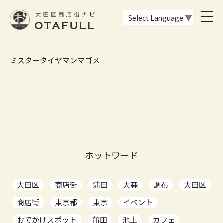
おーたふる 大田区商店街ナビ｜国際都市大田区の魅力的な商店街
toggl
Select Language
▼
navig
ミスタータイヤマンマゴメ
ホットワード
大田区
商店街
蒲田
大森
調布
大田区
商店街
東京都
東京
イベント
おでかけスポット
蒲田
池上
カフェ