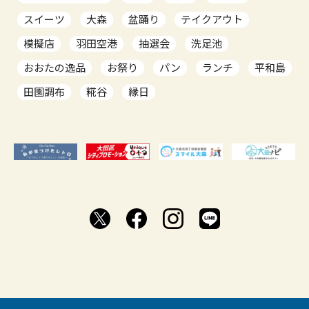
スイーツ
大森
盆踊り
テイクアウト
模擬店
羽田空港
抽選会
洗足池
おおたの逸品
お祭り
パン
ランチ
平和島
田園調布
糀谷
縁日