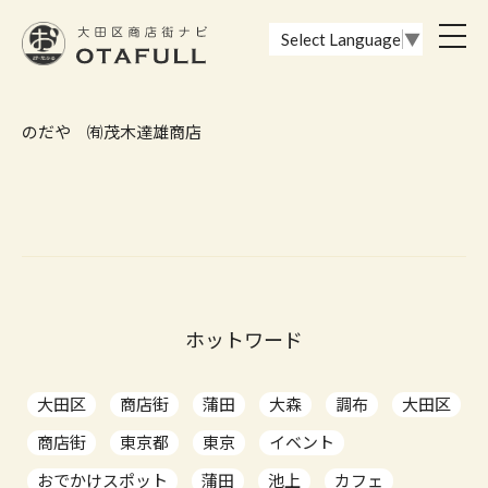
おーたふる 大田区商店街ナビ｜国際都市大田区の魅力的な商店街
toggl
Select Language
▼
navig
のだや ㈲茂木達雄商店
ホットワード
大田区
商店街
蒲田
大森
調布
大田区
商店街
東京都
東京
イベント
おでかけスポット
蒲田
池上
カフェ