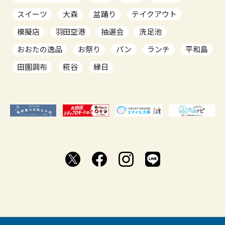
スイーツ
大森
盆踊り
テイクアウト
模擬店
羽田空港
抽選会
洗足池
おおたの逸品
お祭り
パン
ランチ
平和島
田園調布
糀谷
縁日