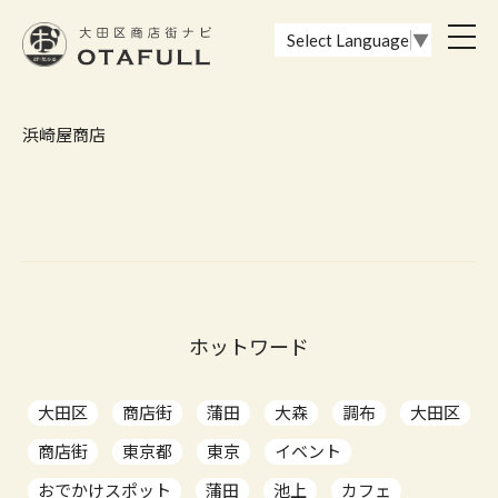
おーたふる 大田区商店街ナビ｜国際都市大田区の魅力的な商店街
toggl
Select Language
▼
navig
浜崎屋商店
ホットワード
大田区
商店街
蒲田
大森
調布
大田区
商店街
東京都
東京
イベント
おでかけスポット
蒲田
池上
カフェ