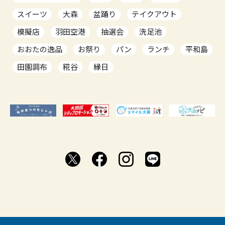
スイーツ
大森
盆踊り
テイクアウト
模擬店
羽田空港
抽選会
洗足池
おおたの逸品
お祭り
パン
ランチ
平和島
田園調布
糀谷
縁日