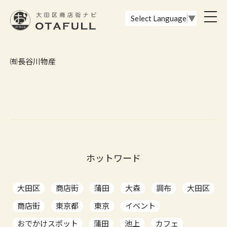
おーたふる 大田区商店街ナビ｜国際都市大田区の魅力的な商店街
toggl
Select Language
▼
navig
㈲長谷川物産
ホットワード
大田区
商店街
蒲田
大森
調布
大田区
商店街
東京都
東京
イベント
おでかけスポット
蒲田
池上
カフェ