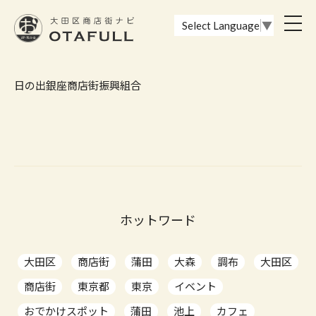
おーたふる 大田区商店街ナビ｜国際都市大田区の魅力的な商店街
toggl
Select Language
▼
navig
日の出銀座商店街振興組合
ホットワード
大田区
商店街
蒲田
大森
調布
大田区
商店街
東京都
東京
イベント
おでかけスポット
蒲田
池上
カフェ