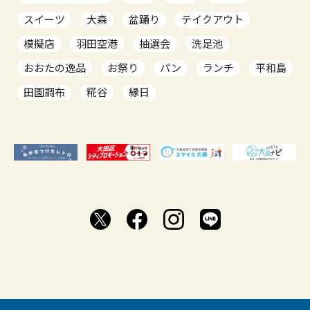
スイーツ
大森
盆踊り
テイクアウト
模擬店
羽田空港
抽選会
洗足池
おおたの逸品
お祭り
パン
ランチ
平和島
田園調布
糀谷
縁日