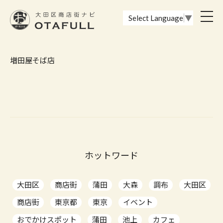
おーたふる 大田区商店街ナビ｜国際都市大田区の魅力的な商店街
toggl
Select Language
▼
navig
増田屋そば店
ホットワード
大田区
商店街
蒲田
大森
調布
大田区
商店街
東京都
東京
イベント
おでかけスポット
蒲田
池上
カフェ