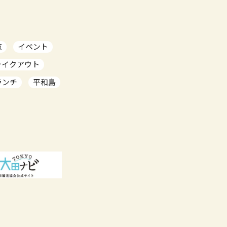
京
イベント
テイクアウト
ランチ
平和島