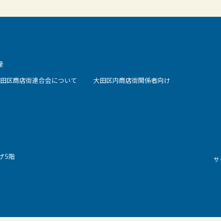
産
田区商店街連合会について
大田区内商店街関係者向け
ザ5階
サ