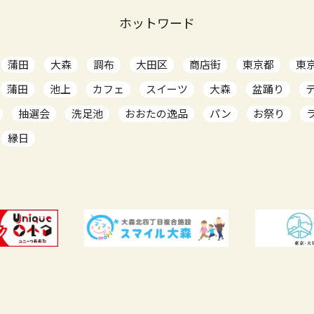
ホットワード
蒲田
大森
調布
大田区
商店街
東京都
東
蒲田
池上
カフェ
スイーツ
大森
盆踊り
抽選会
洗足池
おおたの逸品
パン
お祭り
縁日