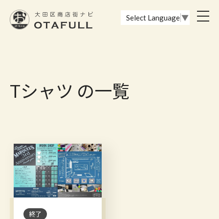
おーたふる 大田区商店街ナビ｜国際都市大田区の魅力的な商店街
toggl
Select Language
▼
navig
Tシャツ の一覧
終了