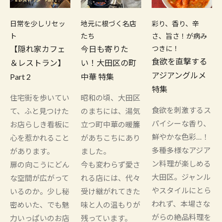
日常を少しリセッ
地元に根づく名店
彩り、香り、辛
ト
たち
さ、旨さ！が病み
【隠れ家カフェ
今日も寄りた
つきに！
食欲を直撃する
＆レストラン】
い！大田区の町
アジアングルメ
Part 2
中華 特集
特集
住宅街を歩いてい
昭和の頃、大田区
食欲を刺激するス
て、ふと見つけた
のまちには、湯気
パイシーな香り、
お店らしき看板に
立つ町中華の暖簾
鮮やかな色彩…！
心を惹かれること
があちこちにあり
多種多様なアジア
があります。
ました。
ン料理が楽しめる
扉の向こうにどん
今も変わらず愛さ
大田区。ジャンル
な空間が広がって
れる店には、代々
やスタイルにとら
いるのか。少し秘
受け継がれてきた
われず、本場さな
密めいた、でも魅
味と人の温もりが
がらの絶品料理を
力いっぱいのお店
残っています。