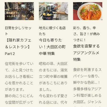
日常を少しリセッ
地元に根づく名店
彩り、香り、辛
ト
たち
さ、旨さ！が病み
【隠れ家カフェ
今日も寄りた
つきに！
食欲を直撃する
＆レストラン】
い！大田区の町
アジアングルメ
Part 2
中華 特集
特集
住宅街を歩いてい
昭和の頃、大田区
食欲を刺激するス
て、ふと見つけた
のまちには、湯気
パイシーな香り、
お店らしき看板に
立つ町中華の暖簾
鮮やかな色彩…！
心を惹かれること
があちこちにあり
多種多様なアジア
があります。
ました。
ン料理が楽しめる
扉の向こうにどん
今も変わらず愛さ
大田区。ジャンル
な空間が広がって
れる店には、代々