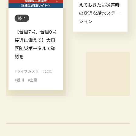
えておきたい災害時
の身近な給水ステー
終了
ション
【台風7号、台風8号
接近に備えて】大田
区防災ポータルで確
認を
#ライブカメラ
#台風
#呑川
#土嚢