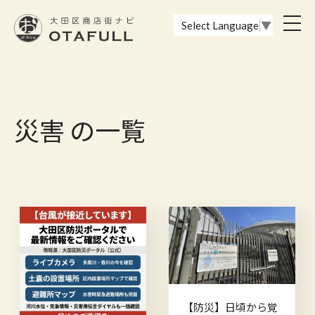
おーたふる 大田区商店街ナビ｜国際都市大田区の魅力的な商店街
toggl
Select Language
▼
navig
災害 の一覧
【防災】日頃から覚