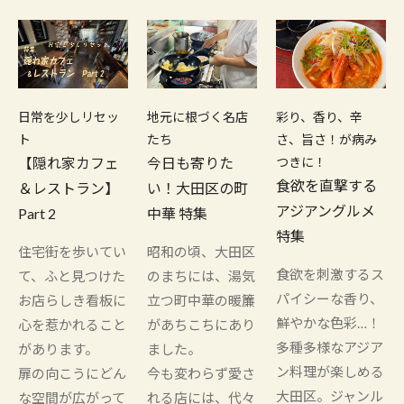
日常を少しリセッ
地元に根づく名店
彩り、香り、辛
ト
たち
さ、旨さ！が病み
【隠れ家カフェ
今日も寄りた
つきに！
食欲を直撃する
＆レストラン】
い！大田区の町
アジアングルメ
Part 2
中華 特集
特集
住宅街を歩いてい
昭和の頃、大田区
食欲を刺激するス
て、ふと見つけた
のまちには、湯気
パイシーな香り、
お店らしき看板に
立つ町中華の暖簾
鮮やかな色彩…！
心を惹かれること
があちこちにあり
多種多様なアジア
があります。
ました。
ン料理が楽しめる
扉の向こうにどん
今も変わらず愛さ
大田区。ジャンル
な空間が広がって
れる店には、代々