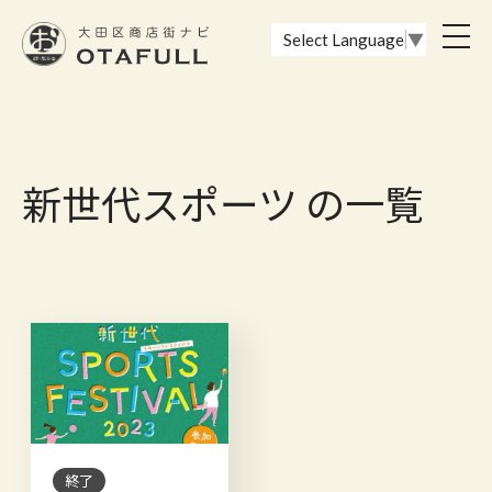
おーたふる 大田区商店街ナビ｜国際都市大田区の魅力的な商店街
toggl
Select Language
▼
navig
新世代スポーツ の一覧
終了