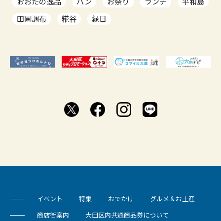
おおたの逸品
パン
お祭り
ランチ
平和島
田園調布
糀谷
縁日
イベント
特集
おでかけ
グルメ＆お土産
商店街案内
大田区内共通商品券について