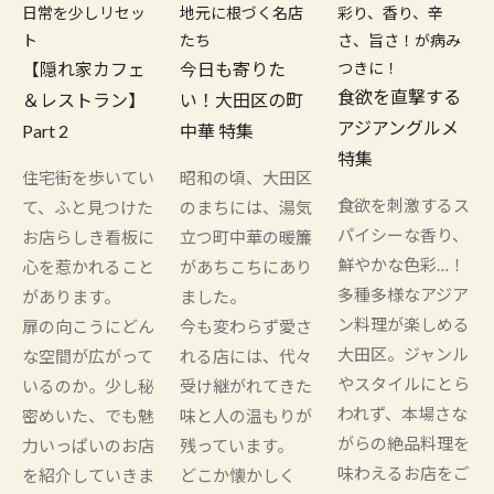
日常を少しリセッ
地元に根づく名店
彩り、香り、辛
ト
たち
さ、旨さ！が病み
【隠れ家カフェ
今日も寄りた
つきに！
食欲を直撃する
＆レストラン】
い！大田区の町
アジアングルメ
Part 2
中華 特集
特集
住宅街を歩いてい
昭和の頃、大田区
食欲を刺激するス
て、ふと見つけた
のまちには、湯気
パイシーな香り、
お店らしき看板に
立つ町中華の暖簾
鮮やかな色彩…！
心を惹かれること
があちこちにあり
多種多様なアジア
があります。
ました。
ン料理が楽しめる
扉の向こうにどん
今も変わらず愛さ
大田区。ジャンル
な空間が広がって
れる店には、代々
やスタイルにとら
いるのか。少し秘
受け継がれてきた
われず、本場さな
密めいた、でも魅
味と人の温もりが
がらの絶品料理を
力いっぱいのお店
残っています。
味わえるお店をご
を紹介していきま
どこか懐かしく