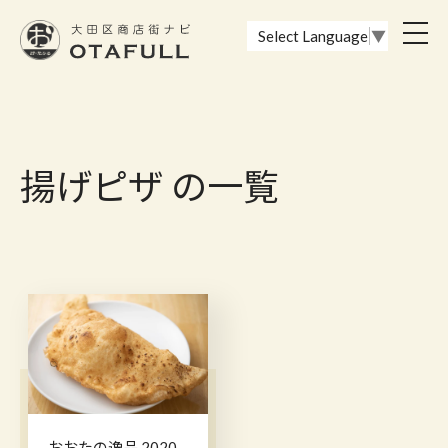
おーたふる 大田区商店街ナビ｜国際都市大田区の魅力的な商店街
toggl
Select Language
▼
navig
揚げピザ の一覧
おおたの逸品 2020