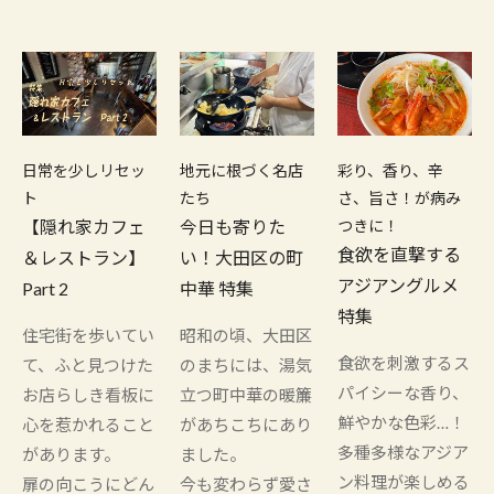
日常を少しリセッ
地元に根づく名店
彩り、香り、辛
ト
たち
さ、旨さ！が病み
【隠れ家カフェ
今日も寄りた
つきに！
食欲を直撃する
＆レストラン】
い！大田区の町
アジアングルメ
Part 2
中華 特集
特集
住宅街を歩いてい
昭和の頃、大田区
食欲を刺激するス
て、ふと見つけた
のまちには、湯気
パイシーな香り、
お店らしき看板に
立つ町中華の暖簾
鮮やかな色彩…！
心を惹かれること
があちこちにあり
多種多様なアジア
があります。
ました。
ン料理が楽しめる
扉の向こうにどん
今も変わらず愛さ