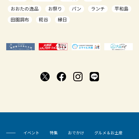
おおたの逸品
お祭り
パン
ランチ
平和島
田園調布
糀谷
縁日
イベント
特集
おでかけ
グルメ＆お土産