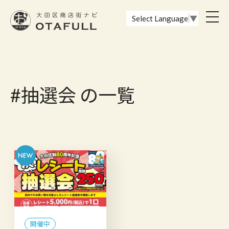
おーたふる 大田区商店街ナビ｜国際都市大田区の魅力的な商店街
toggl
Select Language
▼
navig
#抽選会 の一覧
開催中