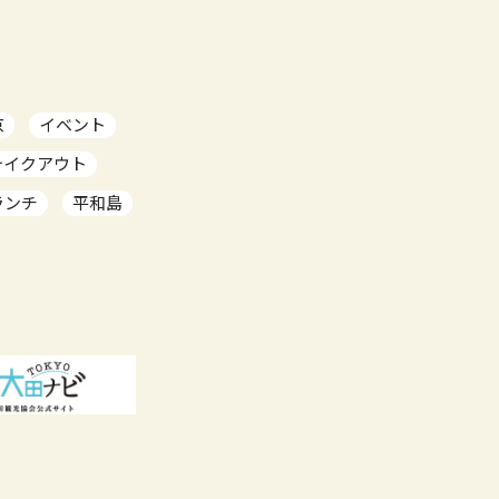
京
イベント
テイクアウト
ランチ
平和島