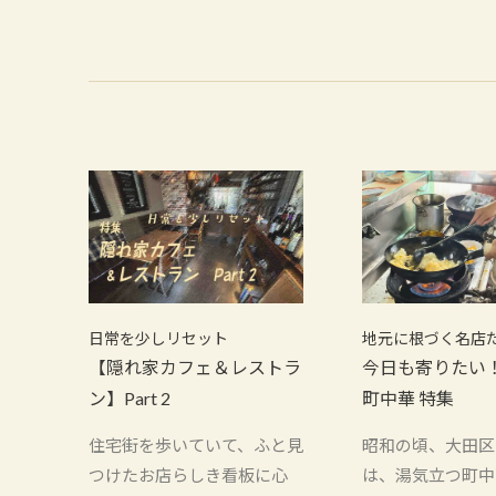
日常を少しリセット
地元に根づく名店
【隠れ家カフェ＆レストラ
今日も寄りたい
ン】Part 2
町中華 特集
住宅街を歩いていて、ふと見
昭和の頃、大田区
つけたお店らしき看板に心
は、湯気立つ町中