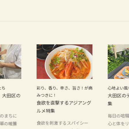
たち
彩り、香り、辛さ、旨さ！が病
心地よい風
！大田区の
みつきに！
大田区の
食欲を直撃するアジアング
集
ルメ特集
のまちに
毎日の喧
食欲を刺激するスパイシー
華の暖簾
心と体を