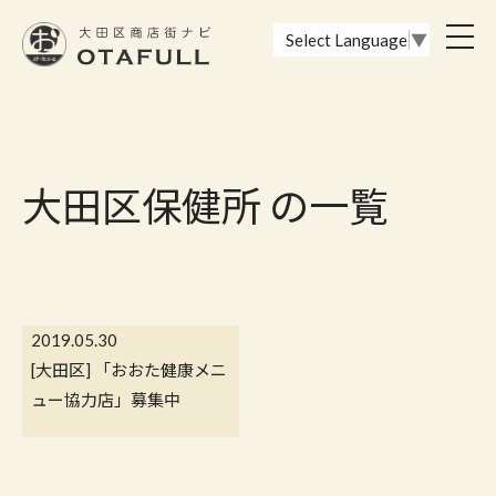
おーたふる 大田区商店街ナビ｜国際都市大田区の魅力的な商店街
toggl
Select Language
▼
navig
大田区保健所 の一覧
2019.05.30
[大田区] 「おおた健康メニ
ュー協力店」募集中