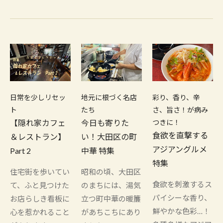
日常を少しリセッ
地元に根づく名店
彩り、香り、辛
ト
たち
さ、旨さ！が病み
【隠れ家カフェ
今日も寄りた
つきに！
食欲を直撃する
＆レストラン】
い！大田区の町
アジアングルメ
Part 2
中華 特集
特集
住宅街を歩いてい
昭和の頃、大田区
食欲を刺激するス
て、ふと見つけた
のまちには、湯気
パイシーな香り、
お店らしき看板に
立つ町中華の暖簾
鮮やかな色彩…！
心を惹かれること
があちこちにあり