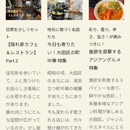
日常を少しリセッ
地元に根づく名店
彩り、香り、辛
ト
たち
さ、旨さ！が病み
【隠れ家カフェ
今日も寄りた
つきに！
食欲を直撃する
＆レストラン】
い！大田区の町
アジアングルメ
Part 2
中華 特集
特集
住宅街を歩いてい
昭和の頃、大田区
食欲を刺激するス
て、ふと見つけた
のまちには、湯気
パイシーな香り、
お店らしき看板に
立つ町中華の暖簾
鮮やかな色彩…！
心を惹かれること
があちこちにあり
多種多様なアジア
があります。
ました。
ン料理が楽しめる
扉の向こうにどん
今も変わらず愛さ
大田区。ジャンル
な空間が広がって
れる店には、代々
やスタイルにとら
いるのか。少し秘
受け継がれてきた