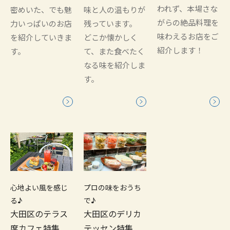
われず、本場さな
密めいた、でも魅
味と人の温もりが
がらの絶品料理を
力いっぱいのお店
残っています。
味わえるお店をご
を紹介していきま
どこか懐かしく
紹介します！
す。
て、また食べたく
なる味を紹介しま
す。
心地よい風を感じ
プロの味をおうち
る♪
で♪
大田区のテラス
大田区のデリカ
席カフェ特集
テッセン特集