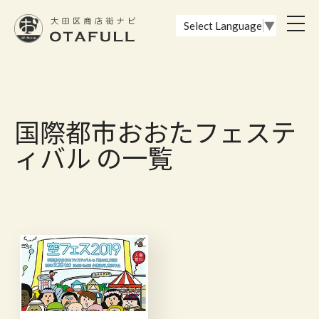
おーたふる 大田区商店街ナビ｜国際都市大田区の魅力的な商店街
toggl
Select Language
▼
navig
国際都市おおたフェステ
ィバル の一覧