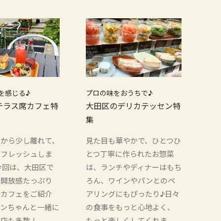
を感じる♪
プロの味をおうちで♪
テラス席カフェ特
大田区のデリカテッセン特
集
騒から少し離れて、
見た目も華やかで、ひとつひ
リフレッシュしま
とつ丁寧に作られたお惣菜
今回は、大田区で
は、ランチやディナーはもち
、開放感たっぷり
ろん、ワインやパンとのペ
席カフェをご紹介
アリングにもぴったり♪日々
ワンちゃんと一緒に
の食事をもっと心地よく、
お店も多数！
もっと楽しくしてくれま