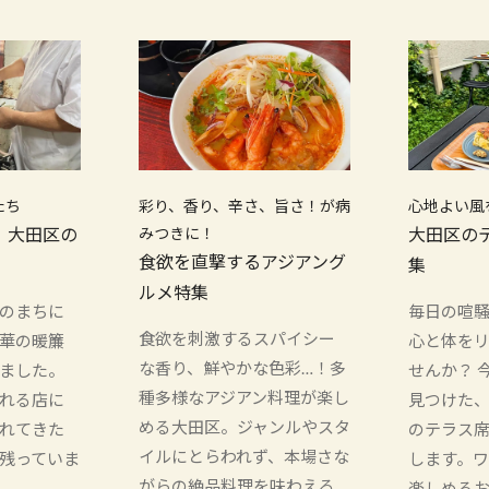
たち
彩り、香り、辛さ、旨さ！が病
心地よい風
！大田区の
みつきに！
大田区の
食欲を直撃するアジアング
集
ルメ特集
のまちに
毎日の喧
食欲を刺激するスパイシー
華の暖簾
心と体を
な香り、鮮やかな色彩…！多
ました。
せんか？ 
種多様なアジアン料理が楽し
れる店に
見つけた
める大田区。ジャンルやスタ
れてきた
のテラス
イルにとらわれず、本場さな
残っていま
します。
がらの絶品料理を味わえる
楽しめる