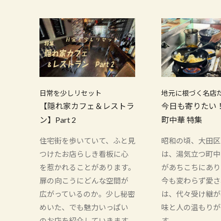
日常を少しリセット
地元に根づく名店
【隠れ家カフェ＆レストラ
今日も寄りたい
ン】Part 2
町中華 特集
住宅街を歩いていて、ふと見
昭和の頃、大田区
つけたお店らしき看板に心
は、湯気立つ町中
を惹かれることがあります。
があちこちにあり
扉の向こうにどんな空間が
今も変わらず愛さ
広がっているのか。少し秘密
は、代々受け継が
めいた、でも魅力いっぱい
味と人の温もりが
のお店を紹介していきます。
す。