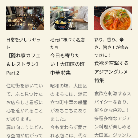
日常を少しリセッ
地元に根づく名店
彩り、香り、辛
ト
たち
さ、旨さ！が病み
【隠れ家カフェ
今日も寄りた
つきに！
食欲を直撃する
＆レストラン】
い！大田区の町
アジアングルメ
Part 2
中華 特集
特集
住宅街を歩いてい
昭和の頃、大田区
食欲を刺激するス
て、ふと見つけた
のまちには、湯気
パイシーな香り、
お店らしき看板に
立つ町中華の暖簾
鮮やかな色彩…！
心を惹かれること
があちこちにあり
多種多様なアジア
があります。
ました。
ン料理が楽しめる
扉の向こうにどん
今も変わらず愛さ
大田区。ジャンル
な空間が広がって
れる店には、代々