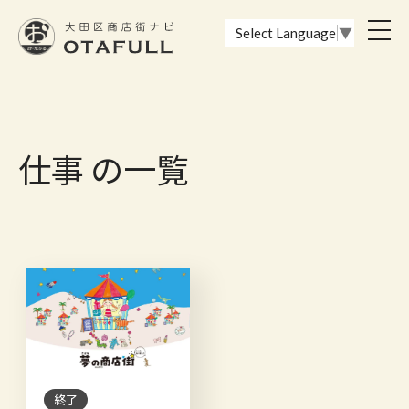
おーたふる 大田区商店街ナビ｜国際都市大田区の魅力的な商店街
toggl
Select Language
▼
navig
仕事 の一覧
終了