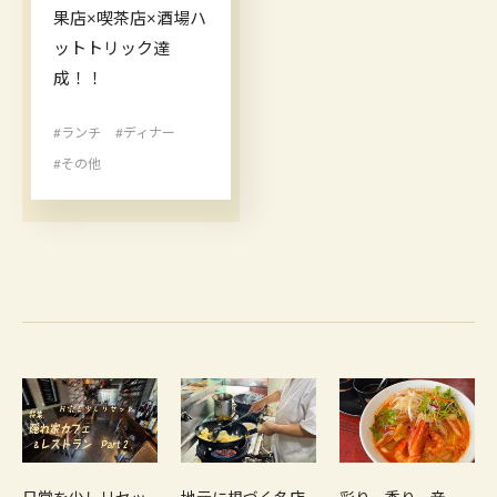
果店×喫茶店×酒場ハ
ットトリック達
成！！
#ランチ
#ディナー
#その他