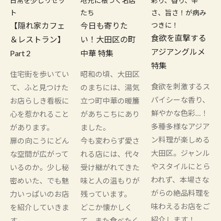
日常を少しリセッ
地元に根づく名店
彩り、香り、辛
ト
たち
さ、旨さ！が病み
【隠れ家カフェ
今日も寄りた
つきに！
食欲を直撃する
＆レストラン】
い！大田区の町
アジアングルメ
Part 2
中華 特集
特集
住宅街を歩いてい
昭和の頃、大田区
食欲を刺激するス
て、ふと見つけた
のまちには、湯気
パイシーな香り、
お店らしき看板に
立つ町中華の暖簾
鮮やかな色彩…！
心を惹かれること
があちこちにあり
多種多様なアジア
があります。
ました。
ン料理が楽しめる
扉の向こうにどん
今も変わらず愛さ
大田区。ジャンル
な空間が広がって
れる店には、代々
やスタイルにとら
いるのか。少し秘
受け継がれてきた
われず、本場さな
密めいた、でも魅
味と人の温もりが
がらの絶品料理を
力いっぱいのお店
残っています。
味わえるお店をご
を紹介していきま
どこか懐かしく
紹介します！
す。
て、また食べたく