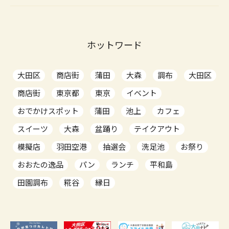
ホットワード
大田区
商店街
蒲田
大森
調布
大田区
商店街
東京都
東京
イベント
おでかけスポット
蒲田
池上
カフェ
スイーツ
大森
盆踊り
テイクアウト
模擬店
羽田空港
抽選会
洗足池
お祭り
おおたの逸品
パン
ランチ
平和島
田園調布
糀谷
縁日