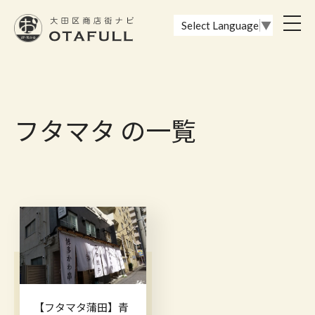
おーたふる 大田区商店街ナビ｜国際都市大田区の魅力的な商店街
toggl
Select Language
▼
navig
フタマタ の一覧
【フタマタ蒲田】青