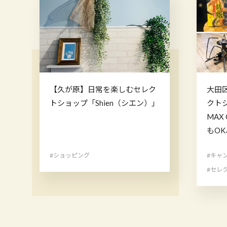
【久が原】日常を楽しむセレク
大田
トショップ「Shien（シエン）」
クト
MAX
もO
#ショッピング
#キャ
#セレ