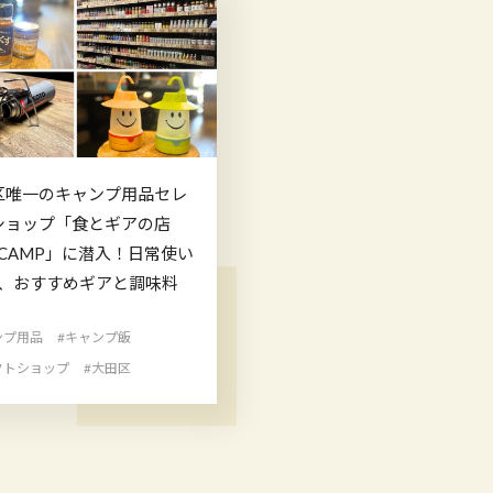
区唯一のキャンプ用品セレ
ショップ「食とギアの店
 CAMP」に潜入！日常使い
K、おすすめギアと調味料
ンプ用品
#キャンプ飯
クトショップ
#大田区