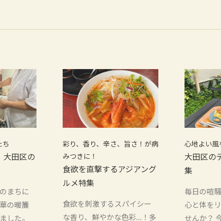
たち
彩り、香り、辛さ、旨さ！が病
心地よい風
！大田区の
みつきに！
大田区の
食欲を直撃するアジアング
集
ルメ特集
のまちに
毎日の喧
食欲を刺激するスパイシー
華の暖簾
心と体を
な香り、鮮やかな色彩…！多
ました。
せんか？ 