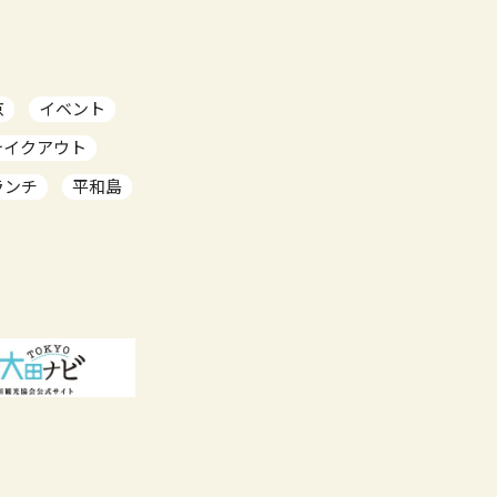
京
イベント
テイクアウト
ランチ
平和島