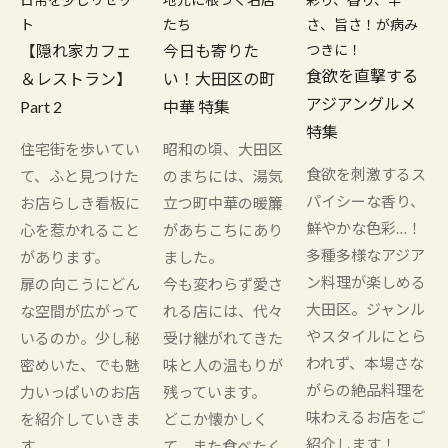
ト
たち
さ、旨さ！が病み
【隠れ家カフェ
今日も寄りた
つきに！
食欲を直撃する
＆レストラン】
い！大田区の町
アジアングルメ
Part 2
中華 特集
特集
住宅街を歩いてい
昭和の頃、大田区
食欲を刺激するス
て、ふと見つけた
のまちには、湯気
パイシーな香り、
お店らしき看板に
立つ町中華の暖簾
鮮やかな色彩…！
心を惹かれること
があちこちにあり
多種多様なアジア
があります。
ました。
ン料理が楽しめる
扉の向こうにどん
今も変わらず愛さ
大田区。ジャンル
な空間が広がって
れる店には、代々
やスタイルにとら
いるのか。少し秘
受け継がれてきた
われず、本場さな
密めいた、でも魅
味と人の温もりが
がらの絶品料理を
力いっぱいのお店
残っています。
味わえるお店をご
を紹介していきま
どこか懐かしく
紹介します！
す。
て、また食べたく