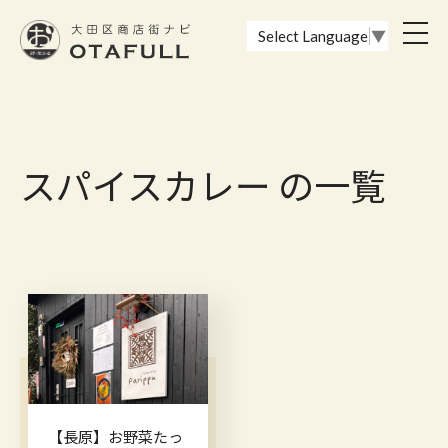
おーたふる 大田区商店街ナビ｜国際都市大田区の魅力的な商店街
toggl
Select Language
▼
navig
スパイスカレー の一覧
【長原】お野菜たっ