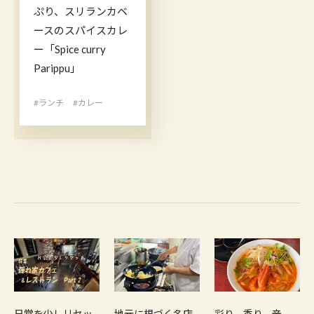
ぷり、スリランカベ
ースのスパイスカレ
ー「Spice curry
Parippu」
#ランチ
#カレー
日常を少しリセッ
地元に根づく名店
彩り、香り、辛