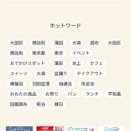
ホットワード
大田区
商店街
蒲田
大森
調布
大田区
商店街
東京都
東京
イベント
おでかけスポット
蒲田
池上
カフェ
スイーツ
大森
盆踊り
テイクアウト
模擬店
羽田空港
抽選会
洗足池
おおたの逸品
お祭り
パン
ランチ
平和島
田園調布
糀谷
縁日