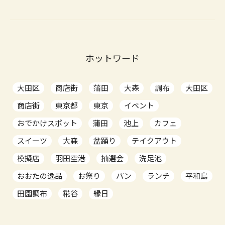
ホットワード
大田区
商店街
蒲田
大森
調布
大田区
商店街
東京都
東京
イベント
おでかけスポット
蒲田
池上
カフェ
スイーツ
大森
盆踊り
テイクアウト
模擬店
羽田空港
抽選会
洗足池
おおたの逸品
お祭り
パン
ランチ
平和島
田園調布
糀谷
縁日