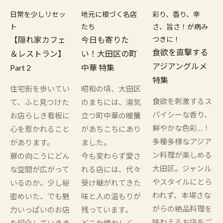
日常を少しリセッ
地元に根づく名店
彩り、香り、辛
ト
たち
さ、旨さ！が病み
【隠れ家カフェ
今日も寄りた
つきに！
食欲を直撃する
＆レストラン】
い！大田区の町
アジアングルメ
Part 2
中華 特集
特集
住宅街を歩いてい
昭和の頃、大田区
食欲を刺激するス
て、ふと見つけた
のまちには、湯気
パイシーな香り、
お店らしき看板に
立つ町中華の暖簾
鮮やかな色彩…！
心を惹かれること
があちこちにあり
多種多様なアジア
があります。
ました。
ン料理が楽しめる
扉の向こうにどん
今も変わらず愛さ
大田区。ジャンル
な空間が広がって
れる店には、代々
やスタイルにとら
いるのか。少し秘
受け継がれてきた
われず、本場さな
密めいた、でも魅
味と人の温もりが
がらの絶品料理を
力いっぱいのお店
残っています。
味わえるお店をご