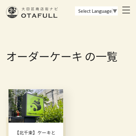
おーたふる 大田区商店街ナビ｜国際都市大田区の魅力的な商店街
toggl
Select Language
▼
navig
オーダーケーキ の一覧
【北千束】ケーキと