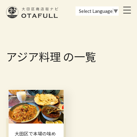
おーたふる 大田区商店街ナビ｜国際都市大田区の魅力的な商店街
toggl
Select Language
▼
navig
アジア料理 の一覧
大田区で本場の味め