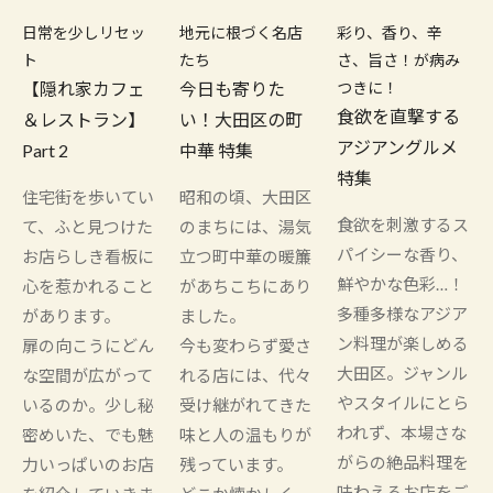
日常を少しリセッ
地元に根づく名店
彩り、香り、辛
ト
たち
さ、旨さ！が病み
【隠れ家カフェ
今日も寄りた
つきに！
食欲を直撃する
＆レストラン】
い！大田区の町
アジアングルメ
Part 2
中華 特集
特集
住宅街を歩いてい
昭和の頃、大田区
食欲を刺激するス
て、ふと見つけた
のまちには、湯気
パイシーな香り、
お店らしき看板に
立つ町中華の暖簾
鮮やかな色彩…！
心を惹かれること
があちこちにあり
多種多様なアジア
があります。
ました。
ン料理が楽しめる
扉の向こうにどん
今も変わらず愛さ
大田区。ジャンル
な空間が広がって
れる店には、代々
やスタイルにとら
いるのか。少し秘
受け継がれてきた
われず、本場さな
密めいた、でも魅
味と人の温もりが
がらの絶品料理を
力いっぱいのお店
残っています。
味わえるお店をご