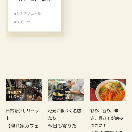
#シナモンロール
#スイーツ
日常を少しリセッ
地元に根づく名店
彩り、香り、辛
ト
たち
さ、旨さ！が病み
【隠れ家カフェ
今日も寄りた
つきに！