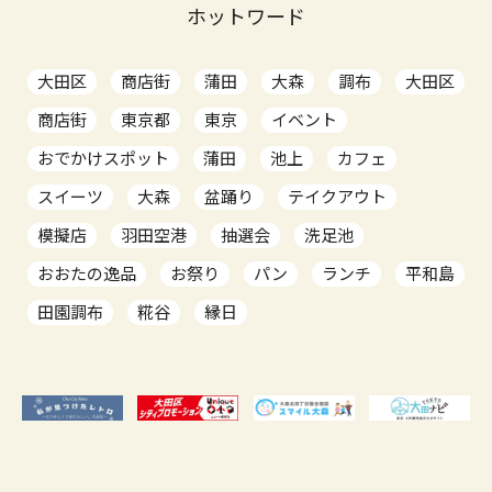
ホットワード
大田区
商店街
蒲田
大森
調布
大田区
商店街
東京都
東京
イベント
おでかけスポット
蒲田
池上
カフェ
スイーツ
大森
盆踊り
テイクアウト
模擬店
羽田空港
抽選会
洗足池
おおたの逸品
お祭り
パン
ランチ
平和島
田園調布
糀谷
縁日