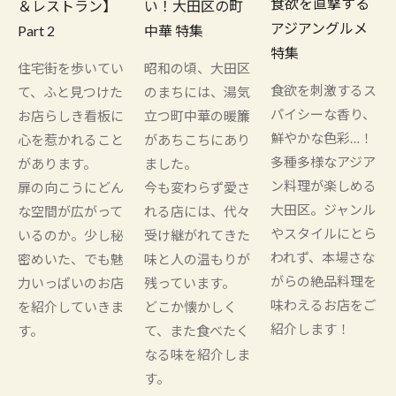
食欲を直撃する
＆レストラン】
い！大田区の町
アジアングルメ
Part 2
中華 特集
特集
住宅街を歩いてい
昭和の頃、大田区
食欲を刺激するス
て、ふと見つけた
のまちには、湯気
パイシーな香り、
お店らしき看板に
立つ町中華の暖簾
鮮やかな色彩…！
心を惹かれること
があちこちにあり
多種多様なアジア
があります。
ました。
ン料理が楽しめる
扉の向こうにどん
今も変わらず愛さ
大田区。ジャンル
な空間が広がって
れる店には、代々
やスタイルにとら
いるのか。少し秘
受け継がれてきた
われず、本場さな
密めいた、でも魅
味と人の温もりが
がらの絶品料理を
力いっぱいのお店
残っています。
味わえるお店をご
を紹介していきま
どこか懐かしく
紹介します！
す。
て、また食べたく
なる味を紹介しま
す。