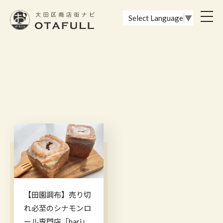
おーたふる 大田区商店街ナビ｜国際都市大田区の魅力的な商店街
toggl
Select Language
▼
navig
【田園調布】売り切
れ必至のシナモンロ
ール専門店「hari」